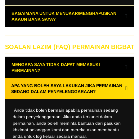
BAGAIMANA UNTUK MENUKAR/MENGHAPUSKAN
AKAUN BANK SAYA?
SOALAN LAZIM (FAQ) PERMAINAN BIGBAT
MENGAPA SAYA TIDAK DAPAT MEMASUKI
PERMAINAN?
APA YANG BOLEH SAYA LAKUKAN JIKA PERMAINAN
SEDANG DALAM PENYELENGGARAAN?
Anda tidak boleh bermain apabila permainan sedang
dalam penyelenggaraan. Jika anda terkunci dalam
permainan, anda boleh meminta bantuan dari pasukan
khidmat pelanggan kami dan mereka akan membantu
anda untuk log keluar secara manual.