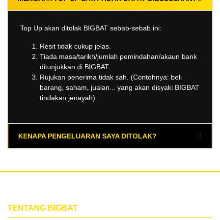
Top Up akan ditolak BIGBAT sebab-sebab ini:
Resit tidak cukup jelas.
Tiada masa/tarikh/jumlah pemindahan/akaun bank
ditunjukkan di BIGBAT.
Rujukan penerima tidak sah. (Contohnya: beli
barang, saham, jualan... yang akan disyaki BIGBAT
tindakan jenayah)
KENAPA PENGELUARAN SAYA DITOLAK?
TENTANG BIGBAT