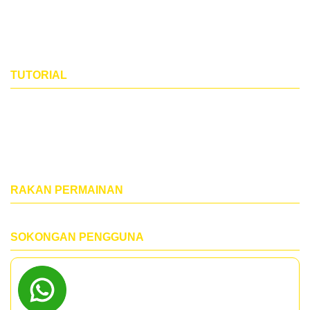
Promosi
Menjadi Ejen
4D Results
TUTORIAL
Panduan Tutorial
Tambah Nilai & Pengeluaran
Soalan Lazim
Perkhidmatan pelanggan
RAKAN PERMAINAN
SOKONGAN PENGGUNA
WHATSAPP US
Sokongan Whatsapp Dalam Talian 24/7